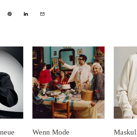
 neue
Wenn Mode
Maskul