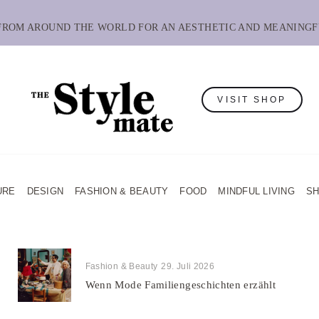
 FROM AROUND THE WORLD FOR AN AESTHETIC AND MEANINGF
VISIT SHOP
URE
DESIGN
FASHION & BEAUTY
FOOD
MINDFUL LIVING
S
Fashion & Beauty
29. Juli 2026
Wenn Mode Familiengeschichten erzählt