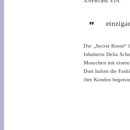
ANPROBE EIN.
einzigar
Der „Secret Room“ l
Inhaberin Delia Sch
Menschen mit einem 
Dort halten die Fash
ihre Kunden begeist