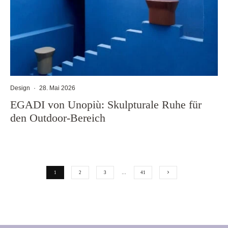
Design
·
28. Mai 2026
EGADI von Unopiù: Skulpturale Ruhe für
den Outdoor-Bereich
1
2
3
…
41