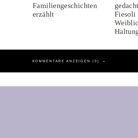
Familiengeschichten
gedacht
erzählt
Fiesoli
Weiblic
Haltun
KOMMENTARE ANZEIGEN (0)
nen Kommentar
t veröffentlicht.
Erforderliche Felder sind mit
*
markiert