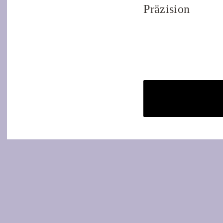
Präzision
Schreibe ei
Deine E-Mail-Adresse wird nich
Kommentar
*