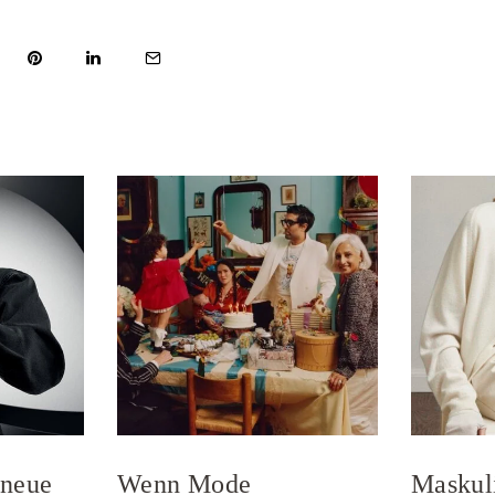
 neue
Wenn Mode
Maskul