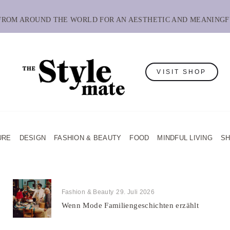
 FROM AROUND THE WORLD FOR AN AESTHETIC AND MEANINGF
VISIT SHOP
URE
DESIGN
FASHION & BEAUTY
FOOD
MINDFUL LIVING
S
Fashion & Beauty
29. Juli 2026
Wenn Mode Familiengeschichten erzählt