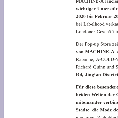
MACHINE-A lancier
wichtiger Unterstü
2020 bis Februar 20
bei Labelhood verka
Londoner Geschäft te
Der Pop-up Store ze
von MACHINE-A
,
Rabanne, A-COLD-WA
Richard Quinn und 
Rd, Jing’an Distric
Für diese besonder
beiden Welten der 
miteinander verbin
Städte, die Mode d
modernen Wohnblock 