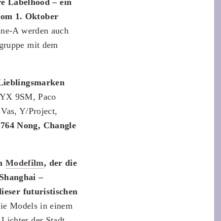
e Labelhood – ein
 vom 1. Oktober
hine-A werden auch
lgruppe mit dem
 Lieblingsmarken
ALYX 9SM, Paco
as, Y/Project,
, 764 Nong, Changle
en
Modefilm
, der die
 Shanghai –
ieser futuristischen
die Models in einem
Lichter der Stadt