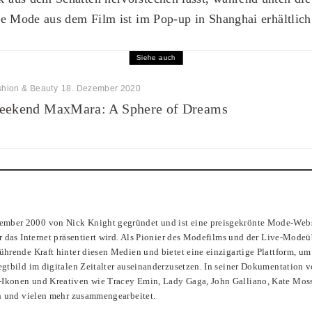
e Mode aus dem Film ist im Pop-up in Shanghai erhältlich
Siehe auch
shion & Beauty
18. Dezember 2020
eekend MaxMara: A Sphere of Dreams
mber 2000 von Nick Knight gegründet und ist eine preisgekrönte Mode-Websi
r das Internet präsentiert wird. Als Pionier des Modefilms und der Live-Modeü
ührende Kraft hinter diesen Medien und bietet eine einzigartige Plattform, u
egtbild im digitalen Zeitalter auseinanderzusetzen. In seiner Dokumentation
Ikonen und Kreativen wie Tracey Emin, Lady Gaga, John Galliano, Kate Mos
gh und vielen mehr zusammengearbeitet.