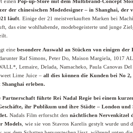
t einen
Pop-up-Store mit dem Multibrand-Concept Stor
tzer der chinesischen Modedesigner – in Shanghai, der
21 läuft
. Einige der 21 meistverkauften Marken bei Mac
uft, das eine wohlhabende, modebegeisterte und junge Zie
ilt.
igt eine
besondere Auswahl an Stücken von einigen der
 darunter Raf Simons, Peter Do, Maison Margiela, 1017 
LL*, Lemaire, Delada, Namacheko, Paula Canovas Del V
Sweet Lime Juice –
all dies können die Kunden bei No 2
t Shanghai erleben.
e Partnerschaft führte Rei Nadal Regie bei einem kurz
Geschäfte, ihr Publikum und ihre Städte – London und
det.
Nadals Film erforscht den
nächtlichen Nervenkitzel d
er Models
, wie sie von Stavros Karelis gestylt wurde und 
aus dem Schatten hervorstechen lässt, während unten die 