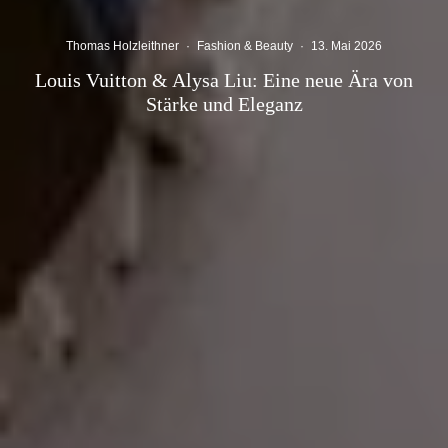
Thomas Holzleithner
·
Fashion & Beauty
·
13. Mai 2026
Louis Vuitton & Alysa Liu: Eine neue Ära von
Stärke und Eleganz