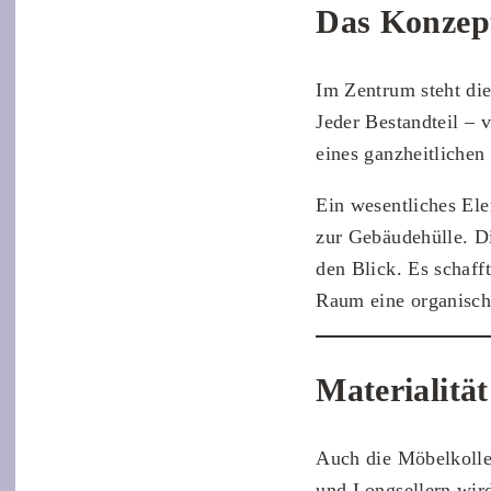
Das Konzept
Im Zentrum steht di
Jeder Bestandteil – 
eines ganzheitlichen
Ein wesentliches Ele
zur Gebäudehülle. Di
den Blick. Es schaff
Raum eine organisc
Materialität
Auch die Möbelkoll
und Longsellern wird