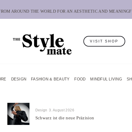
 FROM AROUND THE WORLD FOR AN AESTHETIC AND MEANINGF
VISIT SHOP
URE
DESIGN
FASHION & BEAUTY
FOOD
MINDFUL LIVING
S
Design
3. August 2026
Schwarz ist die neue Präzision