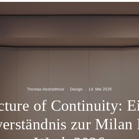
Thomas Holzleithner
·
Design
·
14. Mai 2026
cture of Continuity: E
rständnis zur Milan