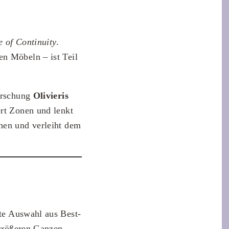
e of Continuity
.
en Möbeln – ist Teil
Forschung
Olivieris
ert Zonen und lenkt
chen und verleiht dem
rte Auswahl aus Best-
 größeren Ganzen.