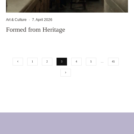
Art & Culture
·
7. April 2026
Formed from Heritage
1
2
3
4
5
…
45