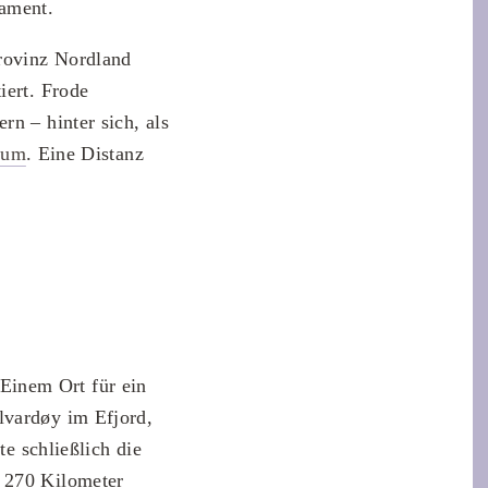
dament.
Provinz Nordland
iert. Frode
rn – hinter sich, als
rum
. Eine Distanz
Einem Ort für ein
lvardøy im Efjord,
te schließlich die
d 270 Kilometer