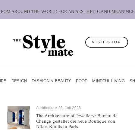
 FROM AROUND THE WORLD FOR AN AESTHETIC AND MEANINGF
VISIT SHOP
URE
DESIGN
FASHION & BEAUTY
FOOD
MINDFUL LIVING
S
Architecture
28. Juli 2026
The Architecture of Jewellery: Bureau de
Change gestaltet die neue Boutique von
Nikos Koulis in Paris