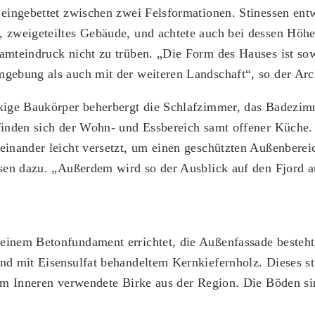
 eingebettet zwischen zwei Felsformationen. Stinessen ent
 zweigeteiltes Gebäude, und achtete auch bei dessen Höhe
amteindruck nicht zu trüben. „Die Form des Hauses ist so
gebung als auch mit der weiteren Landschaft“, so der Arch
ckige Baukörper beherbergt die Schlafzimmer, das Badezim
finden sich der Wohn- und Essbereich samt offener Küche.
einander leicht versetzt, um einen geschützten Außenberei
ssen dazu. „Außerdem wird so der Ausblick auf den Fjord 
einem Betonfundament errichtet, die Außenfassade besteht
und mit Eisensulfat behandeltem Kernkiefernholz. Dieses 
 im Inneren verwendete Birke aus der Region. Die Böden si