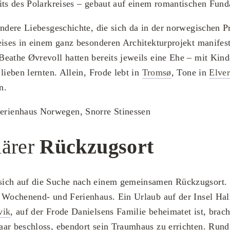
its des Polarkreises – gebaut auf einem romantischen Fun
ondere Liebesgeschichte, die sich da in der norwegischen 
eises in einem ganz besonderen Architekturprojekt manifest
eathe Øvrevoll hatten bereits jeweils eine Ehe – mit Kinde
lieben lernten. Allein, Frode lebt in
Tromsø
, Tone in
Elve
n.
lärer
Rückzugsort
ich auf die Suche nach einem gemeinsamen Rückzugsort. 
 Wochenend- und Ferienhaus. Ein Urlaub auf der Insel Hal
vik
, auf der Frode Danielsens Familie beheimatet ist, brach
aar beschloss, ebendort sein Traumhaus zu errichten. Run