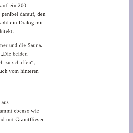
warf ein 200
 penibel darauf, den
wohl ein Dialog mit
itekt.
mer und die Sauna.
 „Die beiden
ch zu schaffen“,
auch vom hinteren
 aus
stammt ebenso wie
nd mit Granitfliesen