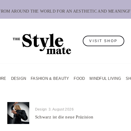
 FROM AROUND THE WORLD FOR AN AESTHETIC AND MEANINGF
VISIT SHOP
URE
DESIGN
FASHION & BEAUTY
FOOD
MINDFUL LIVING
S
Design
3. August 2026
Schwarz ist die neue Präzision