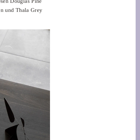
esen Douglas Pine
en und Thala Grey