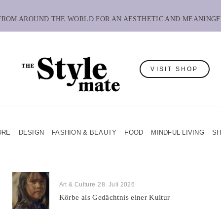
 FROM AROUND THE WORLD FOR AN AESTHETIC AND MEANINGF
VISIT SHOP
URE
DESIGN
FASHION & BEAUTY
FOOD
MINDFUL LIVING
S
Art & Culture
28. Juli 2026
Körbe als Gedächtnis einer Kultur