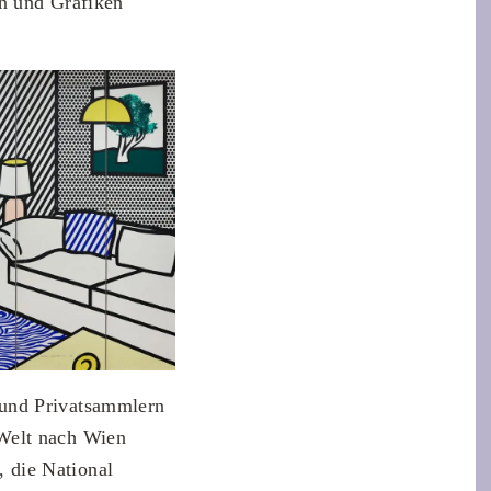
en und Grafiken
 und Privatsammlern
 Welt nach Wien
 die National