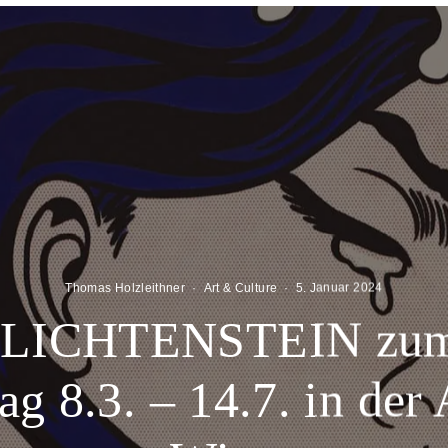
Thomas Holzleithner
·
Art & Culture
·
5. Januar 2024
LICHTENSTEIN zum
ag 8.3. – 14.7. in der 