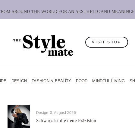
 FROM AROUND THE WORLD FOR AN AESTHETIC AND MEANINGF
VISIT SHOP
URE
DESIGN
FASHION & BEAUTY
FOOD
MINDFUL LIVING
S
Design
3. August 2026
Schwarz ist die neue Präzision