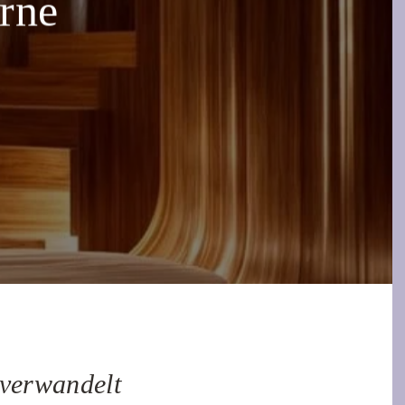
rne
verwandelt