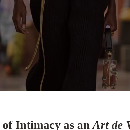
y
e of Intimacy as an
Art de 