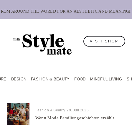
 FROM AROUND THE WORLD FOR AN AESTHETIC AND MEANINGF
VISIT SHOP
URE
DESIGN
FASHION & BEAUTY
FOOD
MINDFUL LIVING
S
Fashion & Beauty
29. Juli 2026
Wenn Mode Familiengeschichten erzählt