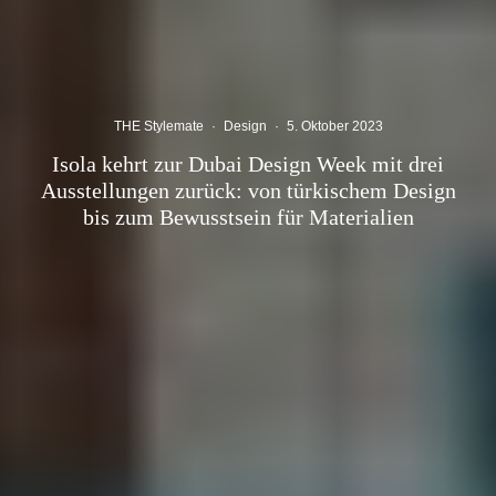
THE Stylemate
·
Design
·
5. Oktober 2023
Isola kehrt zur Dubai Design Week mit drei
Ausstellungen zurück: von türkischem Design
bis zum Bewusstsein für Materialien