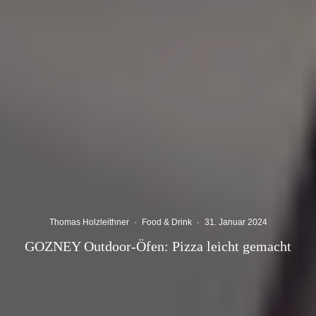
Thomas Holzleithner
·
Food & Drink
·
31. Januar 2024
GOZNEY Outdoor-Öfen: Pizza leicht gemacht