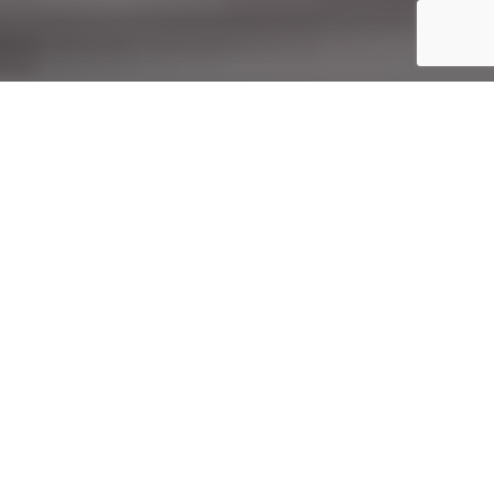
Startseite
Food & Drink
Gozney hat die Einführung von zwei wegweisenden Pizzaöfen
angekündigt: Arc und Arc XL. Die renommierte Premium-Marke