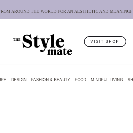
 FROM AROUND THE WORLD FOR AN AESTHETIC AND MEANINGF
VISIT SHOP
URE
DESIGN
FASHION & BEAUTY
FOOD
MINDFUL LIVING
S