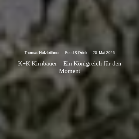
Thomas Holzleithner
·
Food & Drink
·
20. Mai 2026
K+K Kirnbauer – Ein Königreich für den
Moment