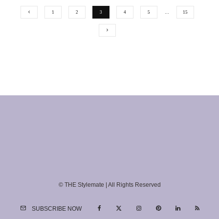
1
2
3
4
5
…
15
© THE Stylemate | All Rights Reserved
SUBSCRIBE NOW