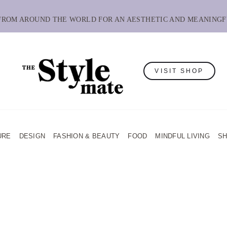
 FROM AROUND THE WORLD FOR AN AESTHETIC AND MEANINGF
VISIT SHOP
URE
DESIGN
FASHION & BEAUTY
FOOD
MINDFUL LIVING
S