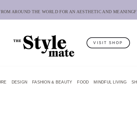
 FROM AROUND THE WORLD FOR AN AESTHETIC AND MEANINGF
VISIT SHOP
URE
DESIGN
FASHION & BEAUTY
FOOD
MINDFUL LIVING
S