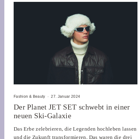
Fashion & Beauty
·
27. Januar 2024
Der Planet JET SET schwebt in einer
neuen Ski-Galaxie
Das Erbe zelebrieren, die Legenden hochleben lassen
und die Zukunft transformieren. Das waren die drei