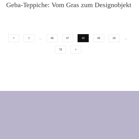
Geba-Teppiche: Vom Gras zum Designobjekt
1
…
46
47
48
49
50
…
78