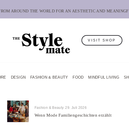
 FROM AROUND THE WORLD FOR AN AESTHETIC AND MEANINGF
VISIT SHOP
URE
DESIGN
FASHION & BEAUTY
FOOD
MINDFUL LIVING
S
Fashion & Beauty
29. Juli 2026
Wenn Mode Familiengeschichten erzählt