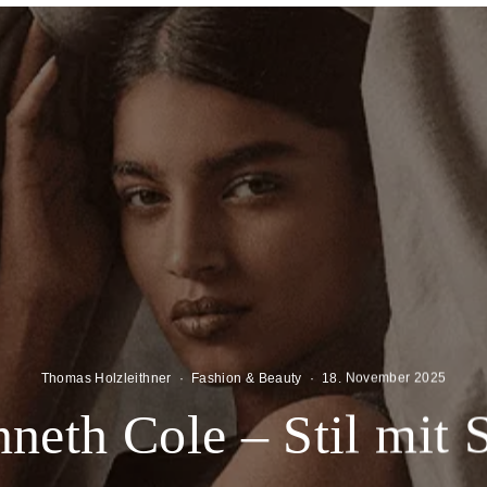
Thomas Holzleithner
·
Fashion & Beauty
·
18. November 2025
neth Cole – Stil mit 