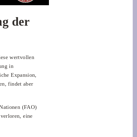
ng der
ese wertvollen
ung in
liche Expansion,
n, findet aber
 Nationen (FAO)
erloren, eine