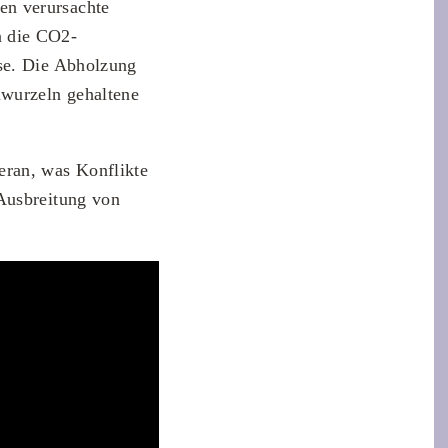
en verursachte
n die CO2-
ase. Die Abholzung
mwurzeln gehaltene
eran, was Konflikte
 Ausbreitung von