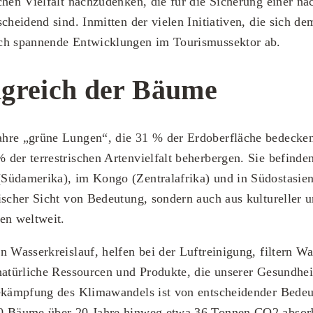
chen Vielfalt nachzudenken, die für die Sicherung einer na
scheidend sind. Inmitten der vielen Initiativen, die sich d
ch spannende Entwicklungen im Tourismussektor ab.
greich der Bäume
hre „grüne Lungen“, die 31 % der Erdoberfläche bedecke
der terrestrischen Artenvielfalt beherbergen. Sie befinden
Südamerika), im Kongo (Zentralafrika) und in Südostasien
ischer Sicht von Bedeutung, sondern auch aus kultureller u
en weltweit.
n Wasserkreislauf, helfen bei der Luftreinigung, filtern Wa
 natürliche Ressourcen und Produkte, die unserer Gesundh
Bekämpfung des Klimawandels ist von entscheidender Bede
0 Bäume über 20 Jahre hinweg etwa 36 Tonnen CO2 absorb