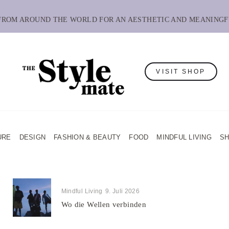
 FROM AROUND THE WORLD FOR AN AESTHETIC AND MEANINGF
VISIT SHOP
URE
DESIGN
FASHION & BEAUTY
FOOD
MINDFUL LIVING
S
Mindful Living
9. Juli 2026
Wo die Wellen verbinden