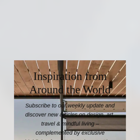
Inspiration from
Around the World
Subscribe to our weekly update and
discover new articles on design, art,
travel & mindful living –
complemented by exclusive