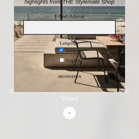
highlights from THE Stylemate Shop
E-Mail-Adresse
Language
German
English
ABONNIEREN
administrator
·
Unkategorisiert
·
27. November 2020
Therefore I Am by Billie Eilish (Official Music
Video)