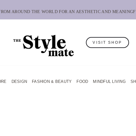
 FROM AROUND THE WORLD FOR AN AESTHETIC AND MEANINGF
VISIT SHOP
URE
DESIGN
FASHION & BEAUTY
FOOD
MINDFUL LIVING
S