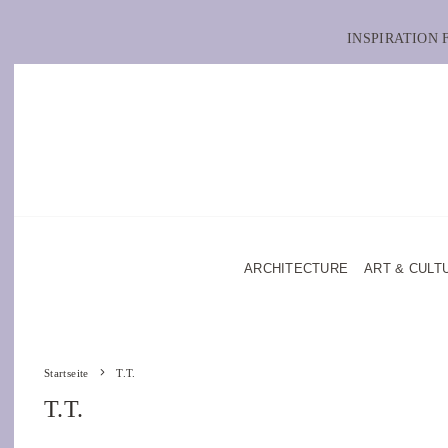
INSPIRATION
ARCHITECTURE
ART & CULT
Startseite
T.T.
T.T.