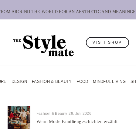
 FROM AROUND THE WORLD FOR AN AESTHETIC AND MEANINGF
VISIT SHOP
URE
DESIGN
FASHION & BEAUTY
FOOD
MINDFUL LIVING
S
Fashion & Beauty
29. Juli 2026
Wenn Mode Familiengeschichten erzählt