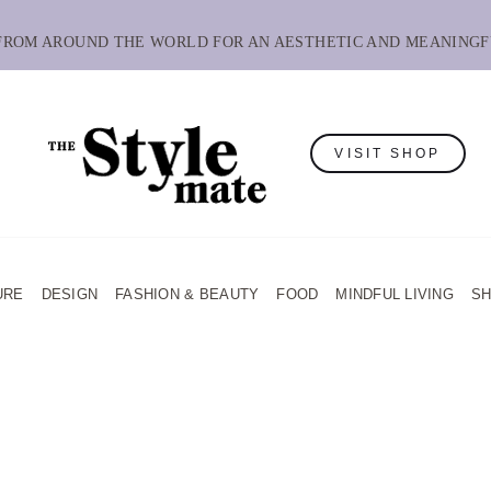
 FROM AROUND THE WORLD FOR AN AESTHETIC AND MEANINGF
VISIT SHOP
URE
DESIGN
FASHION & BEAUTY
FOOD
MINDFUL LIVING
S