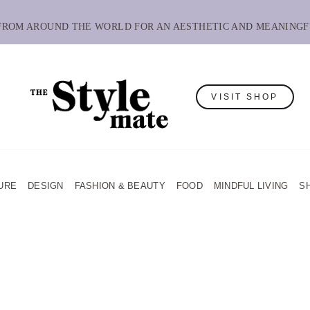
 FROM AROUND THE WORLD FOR AN AESTHETIC AND MEANINGF
VISIT SHOP
URE
DESIGN
FASHION & BEAUTY
FOOD
MINDFUL LIVING
S