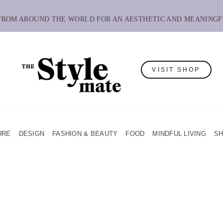
 FROM AROUND THE WORLD FOR AN AESTHETIC AND MEANINGF
VISIT SHOP
URE
DESIGN
FASHION & BEAUTY
FOOD
MINDFUL LIVING
S