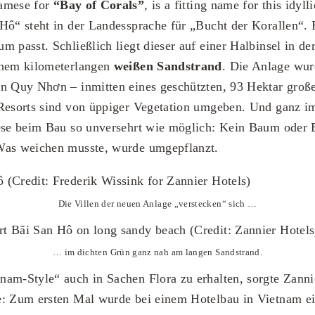
namese for
“Bay of Corals”
, is a fitting name for this idyll
Hô“ steht in der Landessprache für „Bucht der Korallen“.
m passt. Schließlich liegt dieser auf einer Halbinsel in de
inem kilometerlangen
weißen Sandstrand
. Die Anlage wur
n Quy Nhơn – inmitten eines geschützten, 93 Hektar großen
 Resorts sind von üppiger Vegetation umgeben. Und ganz i
iese beim Bau so unversehrt wie möglich: Kein Baum oder 
Was weichen musste, wurde umgepflanzt.
Die Villen der neuen Anlage „verstecken“ sich …
… im dichten Grün ganz nah am langen Sandstrand.
am-Style“ auch in Sachen Flora zu erhalten, sorgte Zannie
e: Zum ersten Mal wurde bei einem Hotelbau in Vietnam e