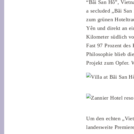
“Bãi San Hô”, Viet
a secluded „Bãi San 
zum grünen Hoteltrau
Yên und direkt an e
Kilometer südlich vo
Fast 97 Prozent des
Philosophie blieb d
Projekt zum Opfer. 
Um den echten „Vietn
landesweite Premier