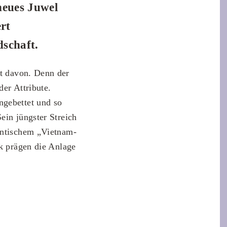
neues Juwel
rt
dschaft.
gt davon. Denn der
der Attribute.
gebettet und so
ein jüngster Streich
hentischem „Vietnam-
rk prägen die Anlage