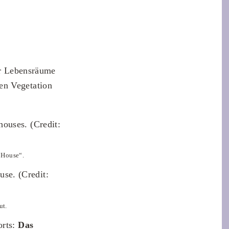
ner Lebensräume
en Vegetation
 House“.
ut.
orts:
Das