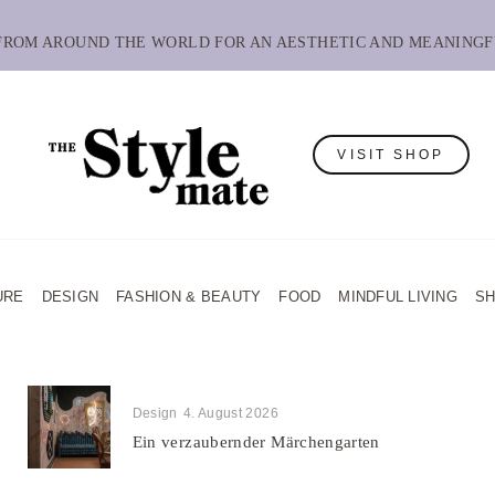
 FROM AROUND THE WORLD FOR AN AESTHETIC AND MEANINGF
VISIT SHOP
URE
DESIGN
FASHION & BEAUTY
FOOD
MINDFUL LIVING
S
Design
4. August 2026
Ein verzaubernder Märchengarten