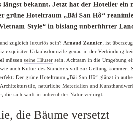
längst bekannt. Jetzt hat der Hotelier ein 
er grüne Hoteltraum „Bãi San Hô“ reanimie
„Vietnam-Style“ in bislang unberührter Lan
 und zugleich
luxuriös
sein?
Arnaud Zannier
, ist überzeu
eiz exquisiter Urlaubsdomizile genau in der Verbindung bei
el
müssen
seine Häuser
sein. Achtsam in die Umgebung ein
r wie auch Kultur des Standorts voll zur Geltung kommen. S
perfekt: Der grüne Hoteltraum „Bãi San Hô“ glänzt in aut
e Architekturstile, natürliche Materialien und Kunsthandwe
 die sich sanft in unberührter Natur verbirgt.
ie, die Bäume versetzt