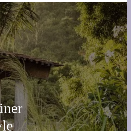
üner
yle