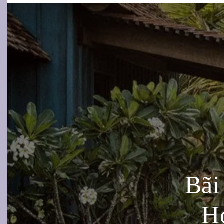
Bãi
Ho