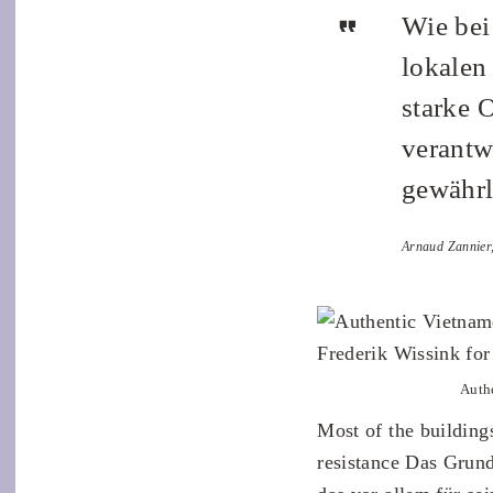
Wie bei
lokalen
starke 
verantw
gewährl
Arnaud Zannier
Authe
Most of the building
resistance Das Grun