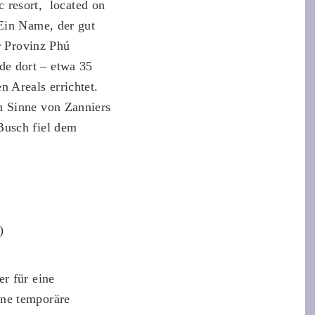
ic resort, located on
 Ein Name, der gut
r Provinz Phú
de dort – etwa 35
 Areals errichtet.
m Sinne von Zanniers
Busch fiel dem
r für eine
ine temporäre