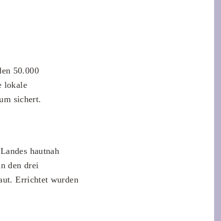
den 50.000
e lokale
um sichert.
s Landes hautnah
n den drei
ut. Errichtet wurden