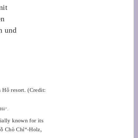
mit
en
n und
n Hô“.
ially known for its
Gỗ Chò Chỉ“-Holz,