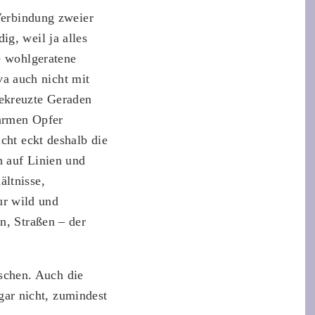
 Verbindung zweier
g, weil ja alles
e wohlgeratene
a auch nicht mit
gekreuzte Geraden
 armen Opfer
cht eckt deshalb die
h auf Linien und
ältnisse,
r wild und
n, Straßen – der
schen. Auch die
 gar nicht, zumindest