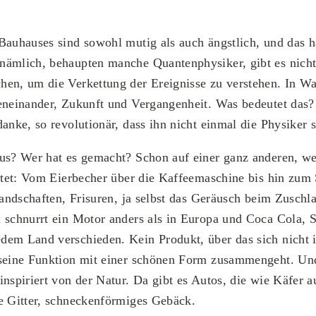
Bauhauses sind sowohl mutig als auch ängstlich, und das h
ämlich, behaupten manche Quantenphysiker, gibt es nicht.
en, um die Verkettung der Ereignisse zu verstehen. In Wahr
beneinander, Zukunft und Vergangenheit. Was bedeutet da
anke, so revolutionär, dass ihn nicht einmal die Physiker s
us? Wer hat es gemacht? Schon auf einer ganz anderen, wes
altet: Vom Eierbecher über die Kaffeemaschine bis hin zum 
Landschaften, Frisuren, ja selbst das Geräusch beim Zuschla
 schnurrt ein Motor anders als in Europa und Coca Cola, S
dem Land verschieden. Kein Produkt, über das sich nicht
 seine Funktion mit einer schönen Form zusammengeht. Und
inspiriert von der Natur. Da gibt es Autos, die wie Käfer a
e Gitter, schneckenförmiges Gebäck.