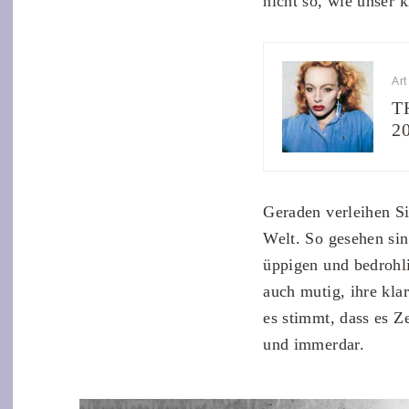
nicht so, wie unser 
Art
T
2
Geraden verleihen Si
Welt. So gesehen sin
üppigen und bedrohli
auch mutig, ihre kl
es stimmt, dass es Z
und immerdar.