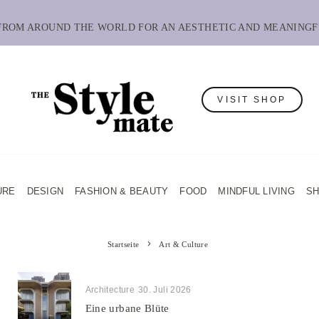
 FROM AROUND THE WORLD FOR AN AESTHETIC AND MEANINGF
VISIT SHOP
URE
DESIGN
FASHION & BEAUTY
FOOD
MINDFUL LIVING
S
Startseite
Art & Culture
Architecture
30. Juli 2026
Eine urbane Blüte