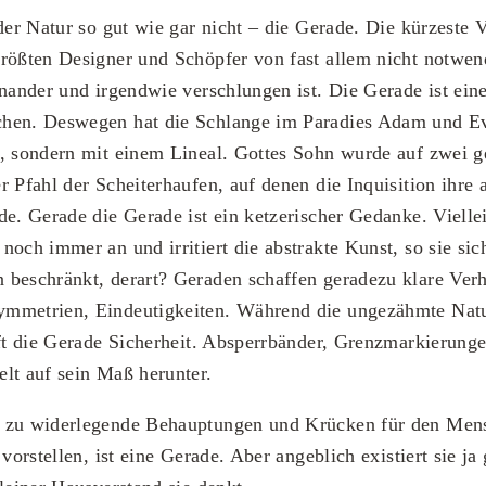
 der Natur so gut wie gar nicht – die Gerade. Die kürzeste
rößten Designer und Schöpfer von fast allem nicht notwendi
inander und irgendwie verschlungen ist. Die Gerade ist ein
hen. Deswegen hat die Schlange im Paradies Adam und Ev
t, sondern mit einem Lineal. Gottes Sohn wurde auf zwei 
r Pfahl der Scheiterhaufen, auf denen die Inquisition ihre
de. Gerade die Gerade ist ein ketzerischer Gedanke. Viellei
noch immer an und irritiert die abstrakte Kunst, so sie sic
beschränkt, derart? Geraden schaffen geradezu klare Verh
mmetrien, Eindeutigkeiten. Während die ungezähmte Natu
fft die Gerade Sicherheit. Absperrbänder, Grenzmarkierunge
lt auf sein Maß herunter.
 zu widerlegende Behauptungen und Krücken für den Men
 vorstellen, ist eine Gerade. Aber angeblich existiert sie ja