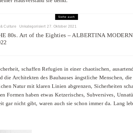
kleiner Hausverstand sie denkt.
Siehe auch
 & Culture
Unkategorisiert
27. Oktober 2021
HE 80s. Art of the Eighties – ALBERTINA MODERN: 
022
cherheit, schaffen Refugien in einer chaotischen, ausarten
d die Architekten des Bauhauses ängstliche Menschen, die
chen Natur mit klaren Linien abgrenzen, Sicherheiten scha
aren Formen haben etwas Ketzerisches, Subversives, Unnat
eit gar nicht gibt, waren auch sie schon immer da. Lang leb