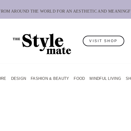
 FROM AROUND THE WORLD FOR AN AESTHETIC AND MEANINGF
VISIT SHOP
URE
DESIGN
FASHION & BEAUTY
FOOD
MINDFUL LIVING
S