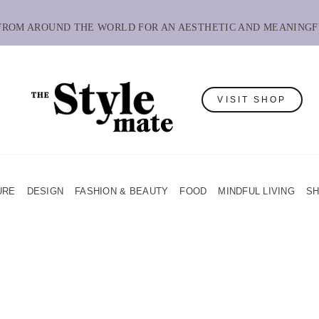
 FROM AROUND THE WORLD FOR AN AESTHETIC AND MEANINGF
VISIT SHOP
URE
DESIGN
FASHION & BEAUTY
FOOD
MINDFUL LIVING
S