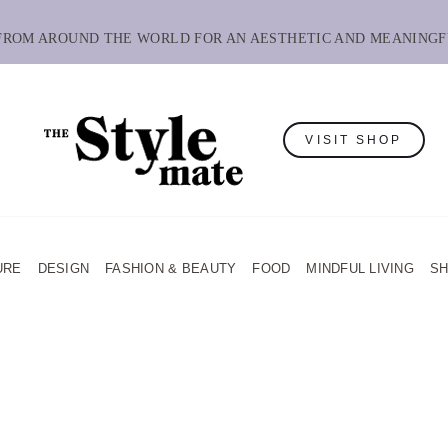
 FROM AROUND THE WORLD FOR AN AESTHETIC AND MEANINGF
VISIT SHOP
URE
DESIGN
FASHION & BEAUTY
FOOD
MINDFUL LIVING
S