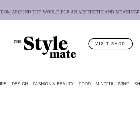
 FROM AROUND THE WORLD FOR AN AESTHETIC AND MEANINGF
VISIT SHOP
URE
DESIGN
FASHION & BEAUTY
FOOD
MINDFUL LIVING
S