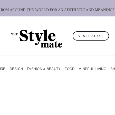
 FROM AROUND THE WORLD FOR AN AESTHETIC AND MEANINGF
VISIT SHOP
URE
DESIGN
FASHION & BEAUTY
FOOD
MINDFUL LIVING
S