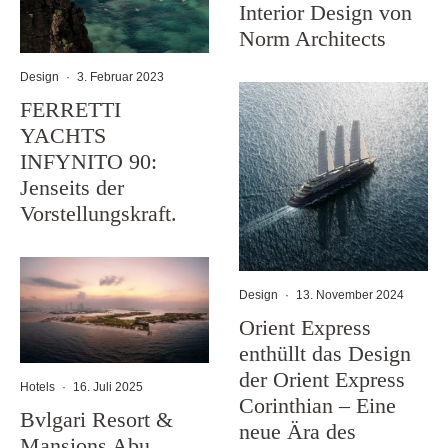
Interior Design von
Norm Architects
Design
·
3. Februar 2023
FERRETTI
YACHTS
INFYNITO 90:
Jenseits der
Vorstellungskraft.
Design
·
13. November 2024
Orient Express
enthüllt das Design
der Orient Express
Hotels
·
16. Juli 2025
Corinthian – Eine
Bvlgari Resort &
neue Ära des
Mansions Abu