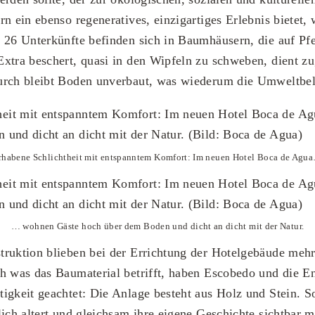
rn ein ebenso regeneratives, einzigartiges Erlebnis bietet,
 26 Unterkünfte befinden sich in Baumhäusern, die auf Pf
xtra beschert, quasi in den Wipfeln zu schweben, dient z
urch bleibt Boden unverbaut, was wiederum die Umweltbela
rhabene Schlichtheit mit entspanntem Komfort: Im neuen Hotel Boca de Agu
… wohnen Gäste hoch über dem Boden und dicht an dicht mit der Natur.
ruktion blieben bei der Errichtung der Hotelgebäude mehr
h was das Baumaterial betrifft, haben Escobedo und die E
igkeit geachtet: Die Anlage besteht aus Holz und Stein. So
lich altert und gleichsam ihre eigene Geschichte sichtbar m