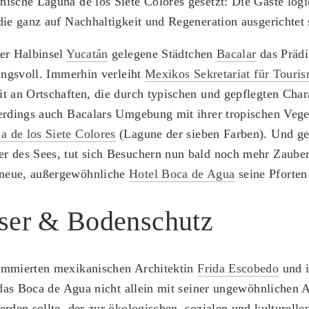
nische Laguna de los Siete Colores gesetzt: Die Gäste log
die ganz auf Nachhaltigkeit und Regeneration ausgerichtet 
der Halbinsel
Yucatán
gelegene Städtchen
Bacalar
das Prädi
ßungsvoll. Immerhin verleiht
Mexikos Sekretariat für Touri
t an Ortschaften, die durch typischen und gepflegten Char
erdings auch Bacalars Umgebung mit ihrer tropischen Vege
a de los Siete Colores
(Lagune der sieben Farben). Und ge
r des Sees, tut sich Besuchern nun bald noch mehr Zauber
neue, außergewöhnliche
Hotel Boca de Agua
seine Pforten 
er & Bodenschutz
ommierten mexikanischen Architektin
Frida Escobedo
und i
t das Boca de Agua nicht allein mit seiner ungewöhnlichen A
erden sollte, der zur ökologischen, sozialen und kulturell