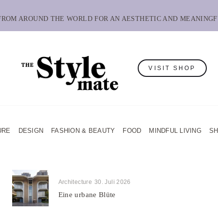
 FROM AROUND THE WORLD FOR AN AESTHETIC AND MEANINGF
VISIT SHOP
URE
DESIGN
FASHION & BEAUTY
FOOD
MINDFUL LIVING
S
Architecture
30. Juli 2026
Eine urbane Blüte