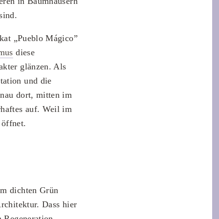
ieren in Baumhäusern
sind.
kat „Pueblo Mágico”
smus
diese
akter glänzen. Als
tation und die
nau dort, mitten im
haftes auf. Weil im
öffnet.
m dichten Grün
rchitektur. Dass hier
en Regeneration