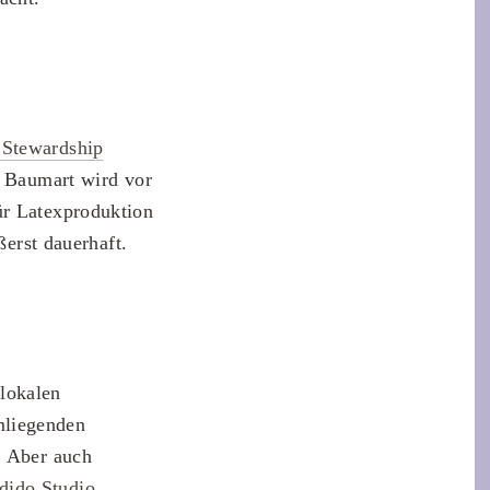
 Stewardship
e Baumart wird vor
ür Latexproduktion
ßerst dauerhaft.
lokalen
mliegenden
. Aber auch
dido Studio
,