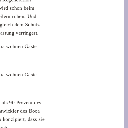
 wird schon beim
eilern ruhen. Und
ugleich dem Schutz
stung verringert.
a…
 als 90 Prozent des
ntwickler des Boca
 konzipiert, dass sie
acht.