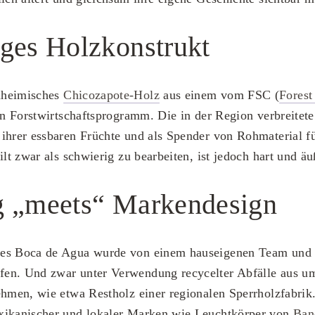
ges Holzkonstrukt
nheimisches
Chicozapote-Holz
aus einem vom FSC (
Forest
rten Forstwirtschaftsprogramm. Die in der Region verbreitet
ihrer essbaren Früchte und als Spender von Rohmaterial f
ilt zwar als schwierig zu bearbeiten, ist jedoch hart und äu
g „meets“ Markendesign
es Boca de Agua wurde von einem hauseigenen Team und 
en. Und zwar unter Verwendung recycelter Abfälle aus u
ehmen, wie etwa Restholz einer regionalen Sperrholzfabrik
xikanischer und lokaler Marken wie Leuchtkörper von
Ban