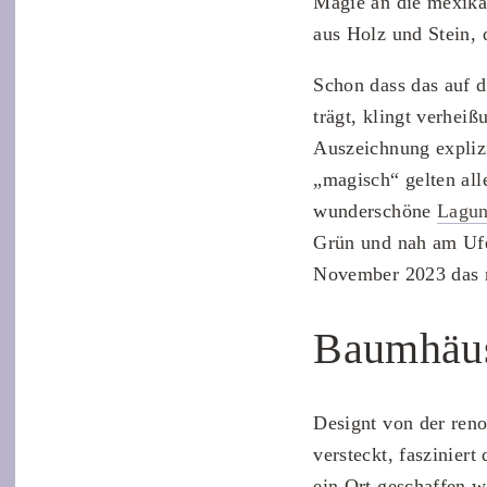
Magie an die mexika
aus Holz und Stein, 
Schon dass das auf 
trägt, klingt verhei
Auszeichnung explizi
„magisch“ gelten all
wunderschöne
Lagun
Grün und nah am Ufe
November 2023 das 
Baumhäus
Designt von der ren
versteckt, faszinier
ein Ort geschaffen w