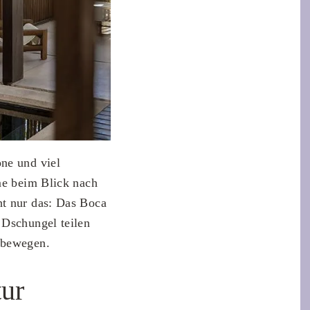
öne und viel
ume beim Blick nach
ht nur das: Das Boca
 Dschungel teilen
 bewegen.
tur