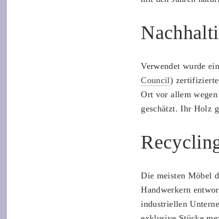
Nachhalti
Verwendet wurde ei
Council
) zertifizie
Ort vor allem wegen 
geschätzt. Ihr Holz g
Recyclin
Die meisten Möbel d
Handwerkern entworf
industriellen Untern
exklusive Stücke me