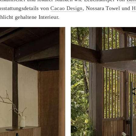
sstattungsdetails von
Cacao Design
, Nossara Towel und
H
licht gehaltene Interieur.