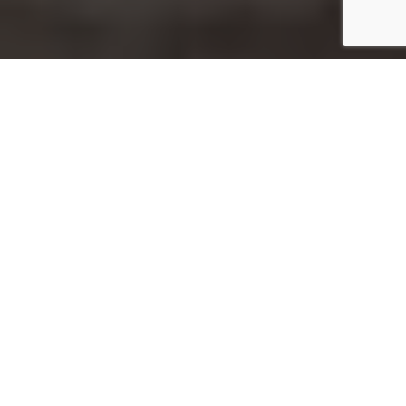
Untitled, inspired by Robert Frank, Vienna, 2018; Courtesy of Galerie Gisela Capitain, Cologne; © Elfie
Semotan
Startseite
Art & Culture
Die österreichische Fotografin Elfie Semotan
begann als Model vor der Kamera, doch schon