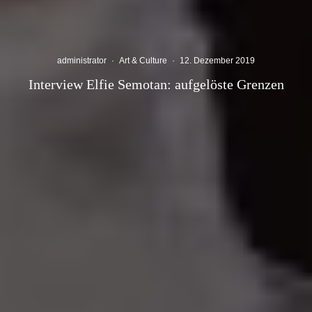
administrator
·
Art & Culture
·
12. Dezember 2019
Interview Elfie Semotan: aufgelöste Grenzen