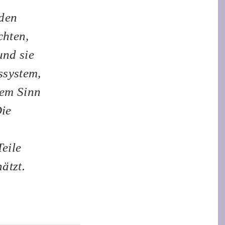
 den
chten,
und sie
ssystem,
dem Sinn
Die
Teile
ätzt.