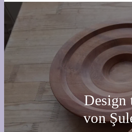
Design t
von Şul