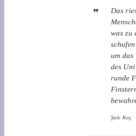
Das rie
Mensche
was zu 
schufen
um das 
des Uni
runde F
Finster
bewahre
Şule Koç