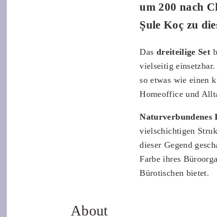
um 200 nach Chr
Şule Koç zu die
Das
dreiteilige Set
b
vielseitig einsetzba
so etwas wie einen k
Homeoffice und Allt
Naturverbundenes 
vielschichtigen Struk
dieser Gegend gescha
Farbe ihres Büroorgan
Bürotischen bietet.
About