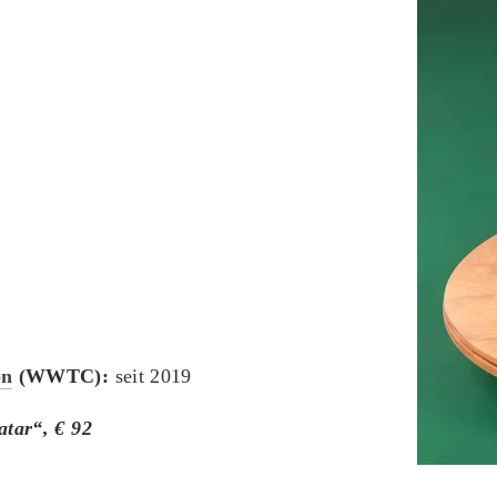
on
(WWTC):
seit 2019
atar“, € 92