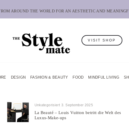
 FROM AROUND THE WORLD FOR AN AESTHETIC AND MEANINGF
VISIT SHOP
URE
DESIGN
FASHION & BEAUTY
FOOD
MINDFUL LIVING
S
Unkategorisiert
3. September 2025
La Beauté – Louis Vuitton betritt die Welt des
Luxus-Make-ups