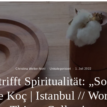
Christina Wetter-Nohl
·
Unkategorisiert
·
1. Juli 2022
rifft Spiritualität: „
e Koç | Istanbul // Wo