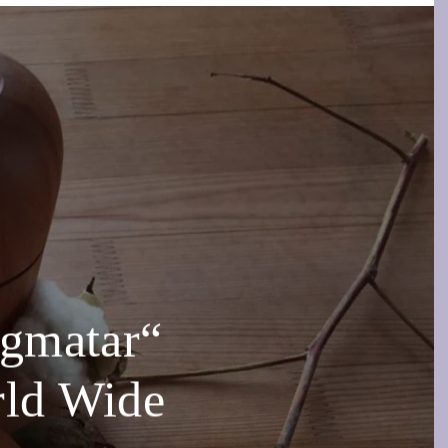
Sogmatar“
rld Wide