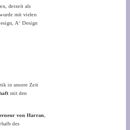
n, derzeit als
 wurde mit vielen
Design, A‘ Design
ik in unsere Zeit
haft
mit den
erneur von Harran
,
rhalb des