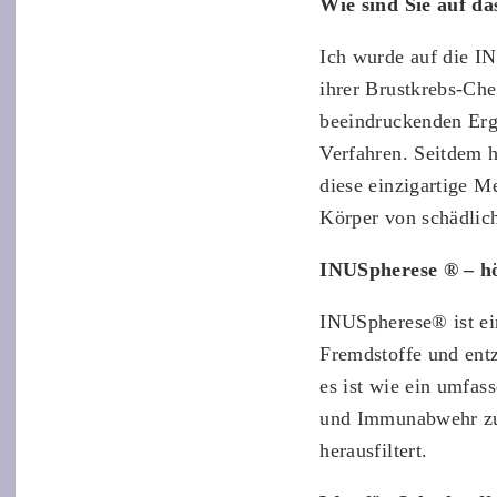
Wie sind Sie auf 
Ich wurde auf die I
ihrer Brustkrebs-Ch
beeindruckenden Erge
Verfahren. Seitdem h
diese einzigartige M
Körper von schädlich
INUSpherese ® – hö
INUSpherese® ist ein
Fremdstoffe und entz
es ist wie ein umfas
und Immunabwehr zu 
herausfiltert​​​​​​.