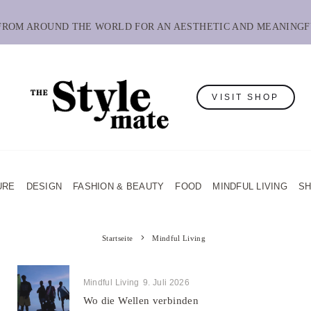
 FROM AROUND THE WORLD FOR AN AESTHETIC AND MEANINGF
VISIT SHOP
URE
DESIGN
FASHION & BEAUTY
FOOD
MINDFUL LIVING
S
Startseite
Mindful Living
Mindful Living
9. Juli 2026
Wo die Wellen verbinden