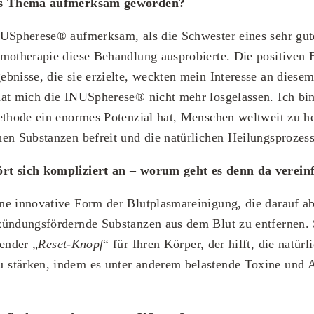
das Thema aufmerksam geworden?
NUSpherese® aufmerksam, als die Schwester eines sehr gu
emotherapie diese Behandlung ausprobierte. Die positiven
bnisse, die sie erzielte, weckten mein Interesse an diese
at mich die INUSpherese® nicht mehr losgelassen. Ich bin
ethode ein enormes Potenzial hat, Menschen weltweit zu he
en Substanzen befreit und die natürlichen Heilungsprozesse
rt sich kompliziert an – worum geht es denn da vereinf
e innovative Form der Blutplasmareinigung, die darauf abz
ündungsfördernde Substanzen aus dem Blut zu entfernen. S
sender „
Reset-Knopf
“ für Ihren Körper, der hilft, die natür
stärken, indem es unter anderem belastende Toxine und A