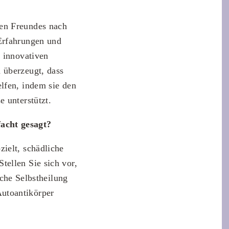
ten Freundes nach
 Erfahrungen und
m innovativen
 überzeugt, dass
lfen, indem sie den
 unterstützt.
acht gesagt?
ielt, schädliche
tellen Sie sich vor,
liche Selbstheilung
utoantikörper