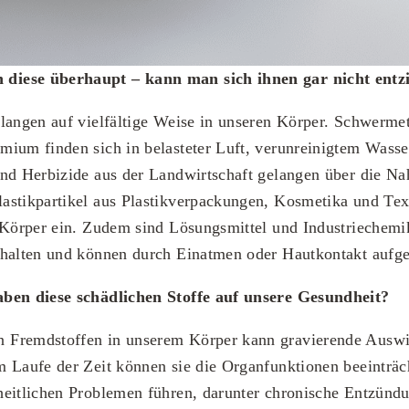
iese überhaupt – kann man sich ihnen gar nicht entz
langen auf vielfältige Weise in unseren Körper. Schwermet
ium finden sich in belasteter Luft, verunreinigtem Wasse
nd Herbizide aus der Landwirtschaft gelangen über die Na
stikpartikel aus Plastikverpackungen, Kosmetika und Text
 Körper ein. Zudem sind Lösungsmittel und Industriechemik
thalten und können durch Einatmen oder Hautkontakt auf
ben diese schädlichen Stoffe auf unsere Gesundheit?
Fremdstoffen in unserem Körper kann gravierende Auswi
 Laufe der Zeit können sie die Organfunktionen beeinträc
heitlichen Problemen führen, darunter chronische Entzünd