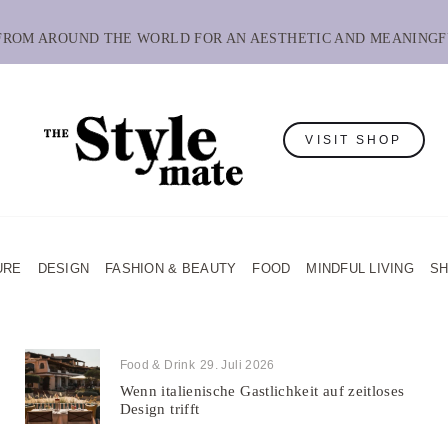
 FROM AROUND THE WORLD FOR AN AESTHETIC AND MEANINGF
VISIT SHOP
URE
DESIGN
FASHION & BEAUTY
FOOD
MINDFUL LIVING
S
Food & Drink
29. Juli 2026
Wenn italienische Gastlichkeit auf zeitloses
Design trifft