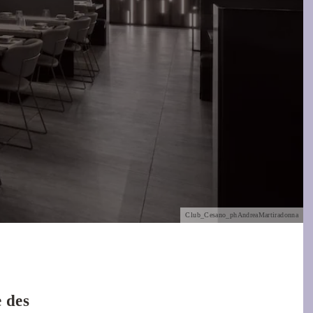
Club_Cesano_phAndreaMartiradonna
 des