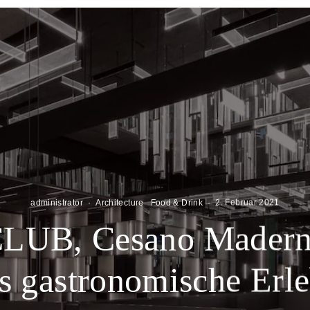
administrator
·
Architecture
Food & Drink
·
2. Februar 2021
LUB, Cesano Maderno/
s gastronomische Erl