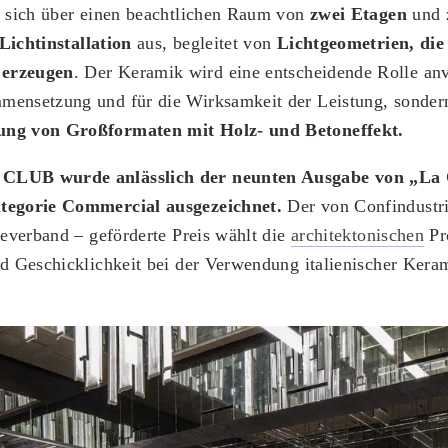
t sich über einen beachtlichen Raum von
zwei Etagen
und z
Lichtinstallation
aus, begleitet von
Lichtgeometrien, die
 erzeugen
. Der Keramik wird eine entscheidende Rolle anve
mensetzung und für die Wirksamkeit der Leistung, sondern
ng von Großformaten mit Holz- und Betoneffekt.
CLUB wurde anlässlich der neunten Ausgabe von „La C
ategorie Commercial ausgezeichnet.
Der von Confindustr
rieverband – geförderte Preis wählt die
architektonischen
Pro
nd Geschicklichkeit bei der Verwendung italienischer Kera