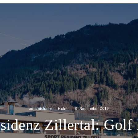
administrator
·
Hotels
·
9. September 2019
sidenz Zillertal: Golf 