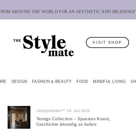
 FROM AROUND THE WORLD FOR AN AESTHETIC AND MEANINGF
VISIT SHOP
URE
DESIGN
FASHION & BEAUTY
FOOD
MINDFUL LIVING
S
Lifestylehotels™
28. Juli 2026
Vestige Collection – Spaniens Kunst,
Geschichte lebendig zu halten