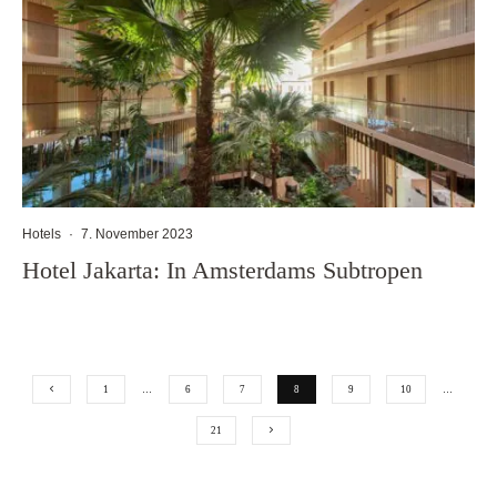
Hotels
·
7. November 2023
Hotel Jakarta: In Amsterdams Subtropen
1
…
6
7
8
9
10
…
21