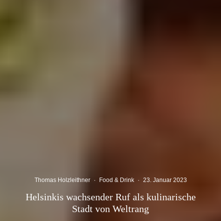
Thomas Holzleithner
·
Food & Drink
·
23. Januar 2023
Helsinkis wachsender Ruf als kulinarische
Stadt von Weltrang