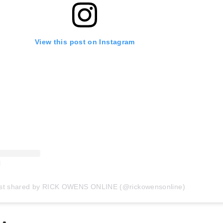
View this post on Instagram
st shared by RICK OWENS ONLINE (@rickowensonline)