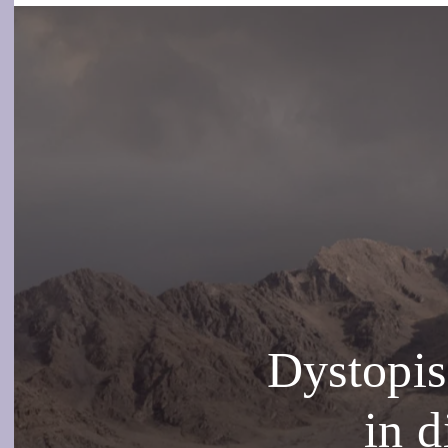
Dystopis
in d