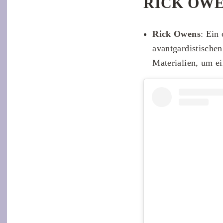
RICK OW
Rick Owens
:
Ein o
avantgardistischen
Materialien, um e