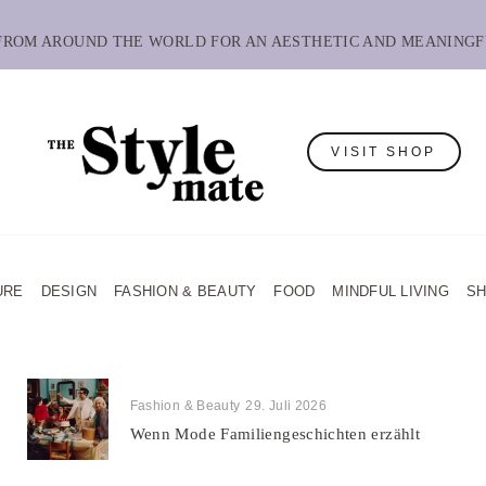
 FROM AROUND THE WORLD FOR AN AESTHETIC AND MEANINGF
VISIT SHOP
URE
DESIGN
FASHION & BEAUTY
FOOD
MINDFUL LIVING
S
Fashion & Beauty
29. Juli 2026
Wenn Mode Familiengeschichten erzählt