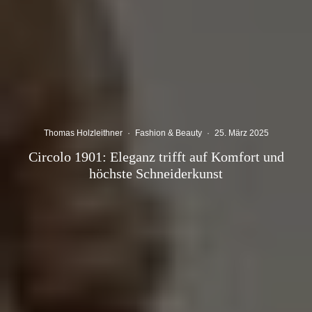
Thomas Holzleithner
·
Fashion & Beauty
·
25. März 2025
Circolo 1901: Eleganz trifft auf Komfort und
höchste Schneiderkunst