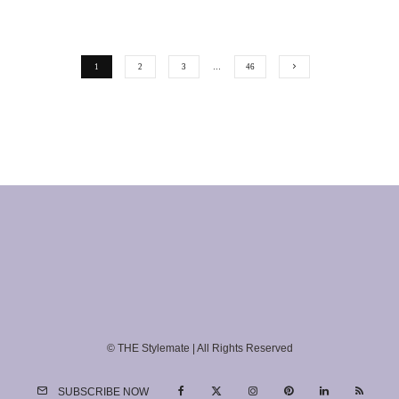
1
2
3
…
46
© THE Stylemate | All Rights Reserved
SUBSCRIBE NOW