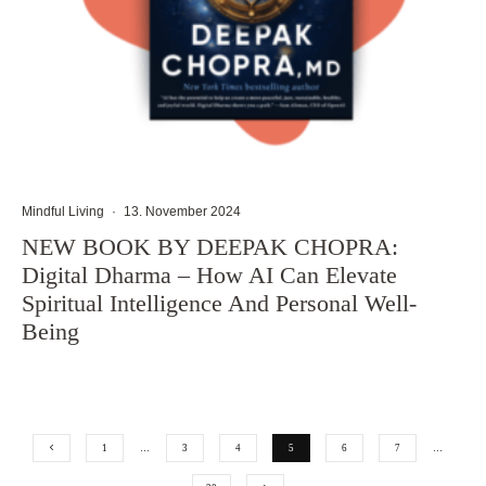
Mindful Living
·
13. November 2024
NEW BOOK BY DEEPAK CHOPRA:
Digital Dharma – How AI Can Elevate
Spiritual Intelligence And Personal Well-
Being
1
…
3
4
5
6
7
…