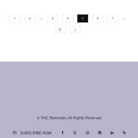
1
…
3
4
5
6
7
…
37
© THE Stylemate | All Rights Reserved
SUBSCRIBE NOW