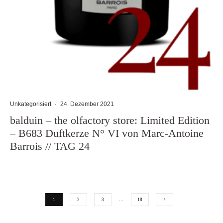
Unkategorisiert
·
24. Dezember 2021
balduin – the olfactory store: Limited Edition
– B683 Duftkerze N° VI von Marc-Antoine
Barrois // TAG 24
1
2
3
…
18