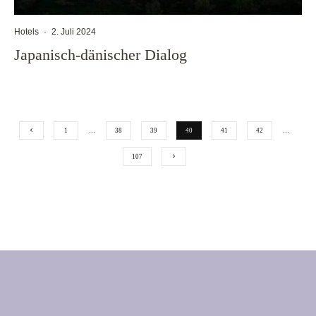
Hotels
·
2. Juli 2024
Japanisch-dänischer Dialog
1
…
38
39
40
41
42
…
107